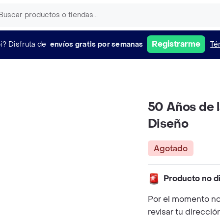
Registrarme
i?
Disfruta de
envíos gratis por semanas
Té
50 Años de l
Diseño
Agotado
Producto no d
Por el momento no
revisar tu direcció