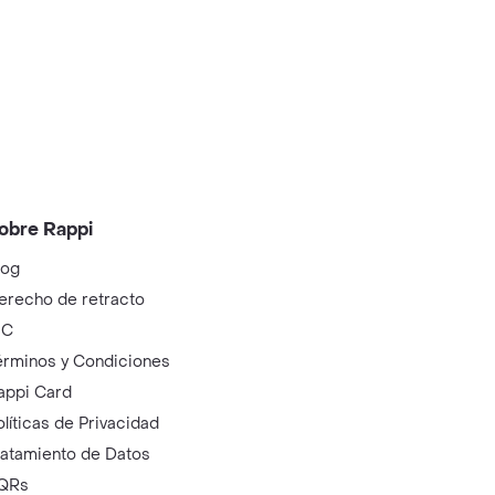
obre Rappi
log
erecho de retracto
IC
érminos y Condiciones
appi Card
olíticas de Privacidad
ratamiento de Datos
QRs