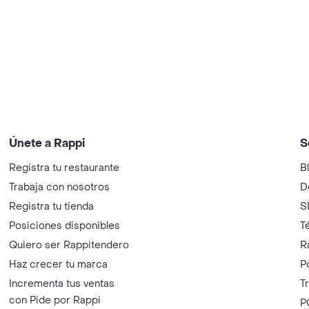
Únete a Rappi
S
Registra tu restaurante
B
Trabaja con nosotros
D
Registra tu tienda
S
Posiciones disponibles
T
Quiero ser Rappitendero
R
Haz crecer tu marca
P
Incrementa tus ventas
T
con Pide por Rappi
P