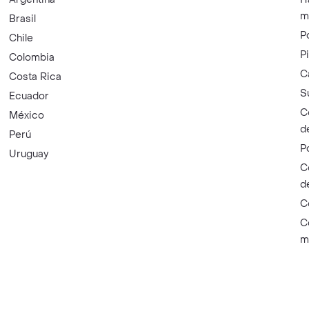
m
Brasil
P
Chile
P
Colombia
C
Costa Rica
S
Ecuador
C
México
d
Perú
P
Uruguay
C
d
C
C
m