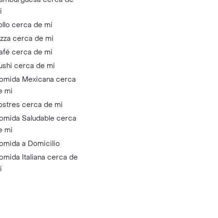
i
ollo cerca de mi
izza cerca de mi
afé cerca de mi
ushi cerca de mi
omida Mexicana cerca
e mi
ostres cerca de mi
omida Saludable cerca
e mi
omida a Domicilio
omida Italiana cerca de
i