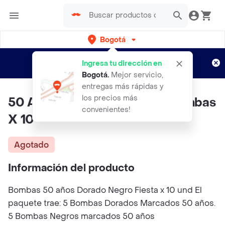
Bogotá
Regístrate
¿Nuevo en Rappi?
y disfruta de
Ingresa tu dirección en
envíos gratis por semanas
Aplican TyC
Bogotá
.
Mejor servicio,
entregas más rápidas y
los precios más
50 Años Feliz Cumpleaños Bombas
convenientes!
X 10
Agotado
Información del producto
Bombas 50 años Dorado Negro Fiesta x 10 und El
paquete trae: 5 Bombas Dorados Marcados 50 años.
5 Bombas Negros marcados 50 años