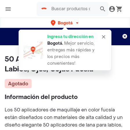
Bogotá
Regístrate
¿Nuevo en Rappi?
y disfruta de
Ingresa tu dirección en
envíos gratis por semanas
Aplican TyC
Bogotá
.
Mejor servicio,
entregas más rápidas y
los precios más
50 Aplicadores De Lana Para
convenientes!
Labios, Ojos, Cejas Fucsia
Agotado
Información del producto
Los 50 aplicadores de maquillaje en color fucsia
están diseñados con materiales de alta calidad y un
diseño elegante 50 aplicadores de lana para labios,