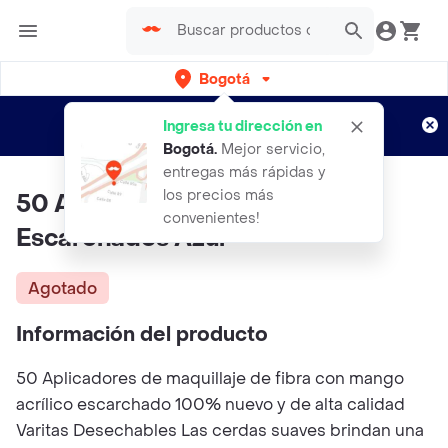
Bogotá
Regístrate
¿Nuevo en Rappi?
y disfruta de
Ingresa tu dirección en
envíos gratis por semanas
Aplican TyC
Bogotá
.
Mejor servicio,
entregas más rápidas y
los precios más
50 Aplicadores De Maquillaje
convenientes!
Escarchados Azul
Agotado
Información del producto
50 Aplicadores de maquillaje de fibra con mango
acrílico escarchado 100% nuevo y de alta calidad
Varitas Desechables Las cerdas suaves brindan una