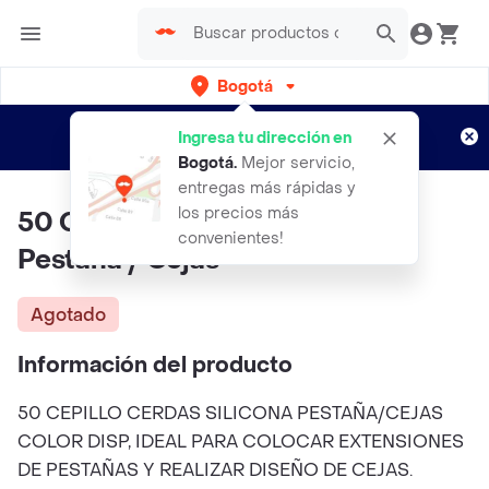
Bogotá
Regístrate
¿Nuevo en Rappi?
y disfruta de
Ingresa tu dirección en
envíos gratis por semanas
Aplican TyC
Bogotá
.
Mejor servicio,
entregas más rápidas y
los precios más
50 Cepillos Cerdas Silicona
convenientes!
Pestaña / Cejas
Agotado
Información del producto
50 CEPILLO CERDAS SILICONA PESTAÑA/CEJAS
COLOR DISP, IDEAL PARA COLOCAR EXTENSIONES
DE PESTAÑAS Y REALIZAR DISEÑO DE CEJAS.