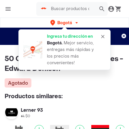
Bogotá
Regístrate
¿Nuevo en Rappi?
y disfruta de
Ingresa tu dirección en
envíos gratis por semanas
Aplican TyC
Bogotá
.
Mejor servicio,
entregas más rápidas y
los precios más
50 Claves Para Entender Londres -
convenientes!
Edward Denison
Agotado
Productos similares:
Lerner 93
$0