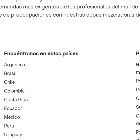
 demandas más exigentes de los profesionales del mundo 
re de preocupaciones con nuestras copas mezcladoras de 
Encuéntranos en estos países
P
Argentina
H
m
Brasil
P
Chile
P
Colombia
C
Costa Rica
S
Ecuador
C
México
d
Perú
P
Uruguay