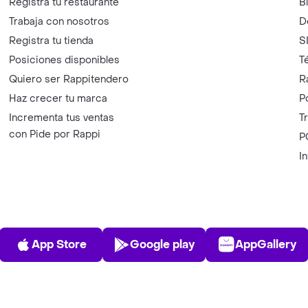
Registra tu restaurante
B
Trabaja con nosotros
D
Registra tu tienda
S
Posiciones disponibles
T
Quiero ser Rappitendero
R
Haz crecer tu marca
P
Incrementa tus ventas
T
con Pide por Rappi
P
I
App Store
Play Store
AppGalle
App Store
Google play
AppGallery