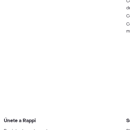
C
d
C
C
m
Únete a Rappi
S