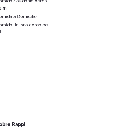
omida Saludable cerca
e mi
omida a Domicilio
omida Italiana cerca de
i
obre Rappi