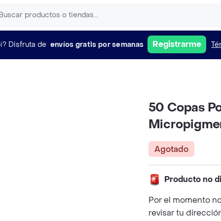
Registrarme
i?
Disfruta de
envíos gratis por semanas
Té
50 Copas Po
Micropigmen
Agotado
Producto no d
Por el momento no
revisar tu direcció