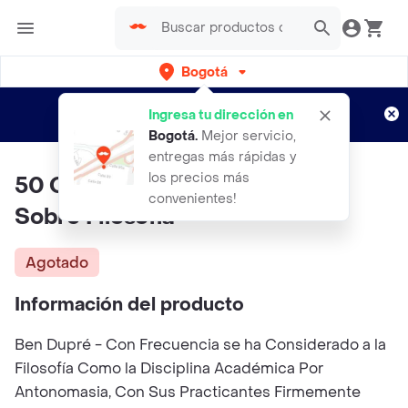
Bogotá
Regístrate
¿Nuevo en Rappi?
y disfruta de
Ingresa tu dirección en
envíos gratis por semanas
Aplican TyC
Bogotá
.
Mejor servicio,
entregas más rápidas y
los precios más
50 Cosas Que Hay Que Saber
convenientes!
Sobre Filosofía
Agotado
Información del producto
Ben Dupré - Con Frecuencia se ha Considerado a la
Filosofía Como la Disciplina Académica Por
Antonomasia, Con Sus Practicantes Firmemente