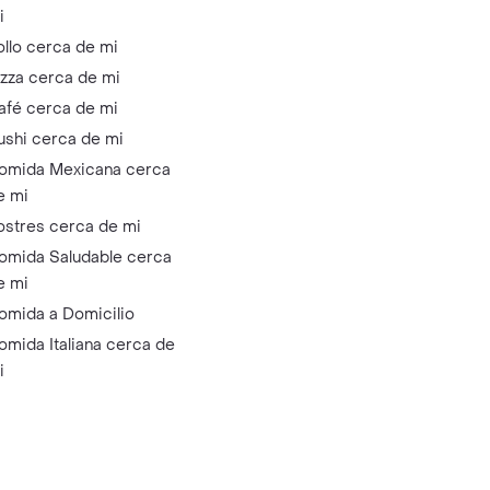
i
ollo cerca de mi
izza cerca de mi
afé cerca de mi
ushi cerca de mi
omida Mexicana cerca
e mi
ostres cerca de mi
omida Saludable cerca
e mi
omida a Domicilio
omida Italiana cerca de
i