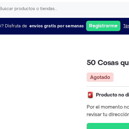
Registrarme
i?
Disfruta de
envíos gratis por semanas
Té
50 Cosas qu
Agotado
Producto no d
Por el momento no
revisar tu direcció