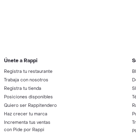
Únete a Rappi
S
Registra tu restaurante
B
Trabaja con nosotros
D
Registra tu tienda
S
Posiciones disponibles
T
Quiero ser Rappitendero
R
Haz crecer tu marca
P
Incrementa tus ventas
T
con Pide por Rappi
P