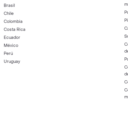
m
Brasil
P
Chile
P
Colombia
C
Costa Rica
S
Ecuador
C
México
d
Perú
P
Uruguay
C
d
C
C
m