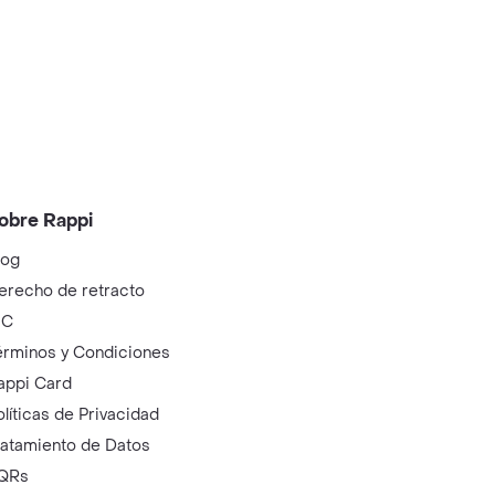
obre Rappi
log
erecho de retracto
IC
érminos y Condiciones
appi Card
olíticas de Privacidad
ratamiento de Datos
QRs