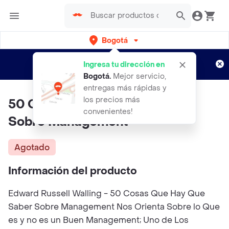
Bogotá
Regístrate
¿Nuevo en Rappi?
y disfruta de
Ingresa tu dirección en
envíos gratis por semanas
Aplican TyC
Bogotá
.
Mejor servicio,
entregas más rápidas y
los precios más
50 Cosas Que Hay Que Saber
convenientes!
Sobre Management
Agotado
Información del producto
Edward Russell Walling - 50 Cosas Que Hay Que
Saber Sobre Management Nos Orienta Sobre lo Que
es y no es un Buen Management; Uno de Los