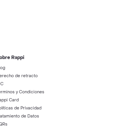
obre Rappi
log
erecho de retracto
IC
érminos y Condiciones
appi Card
olíticas de Privacidad
ratamiento de Datos
QRs