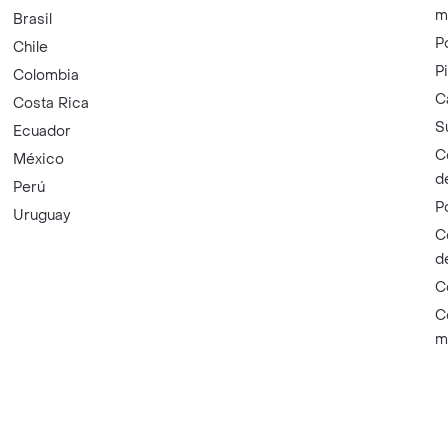
m
Brasil
P
Chile
P
Colombia
C
Costa Rica
S
Ecuador
C
México
d
Perú
P
Uruguay
C
d
C
C
m