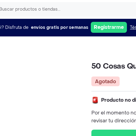
Registrarme
i?
Disfruta de
envíos gratis por semanas
Té
50 Cosas Qu
Agotado
Producto no d
Por el momento no
revisar tu direcció