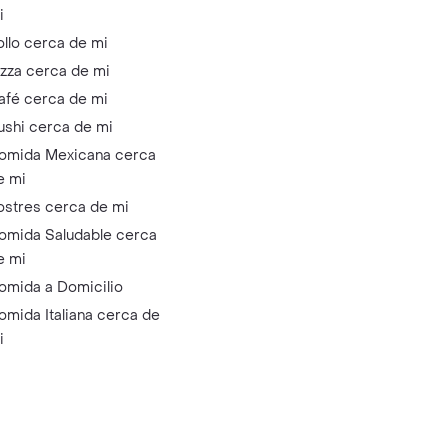
i
ollo cerca de mi
izza cerca de mi
afé cerca de mi
ushi cerca de mi
omida Mexicana cerca
e mi
ostres cerca de mi
omida Saludable cerca
e mi
omida a Domicilio
omida Italiana cerca de
i