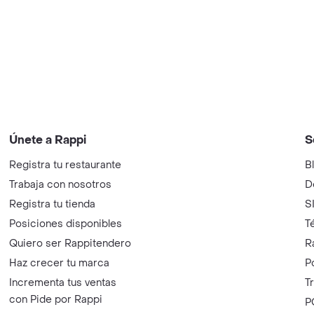
Únete a Rappi
S
Registra tu restaurante
B
Trabaja con nosotros
D
Registra tu tienda
S
Posiciones disponibles
T
Quiero ser Rappitendero
R
Haz crecer tu marca
P
Incrementa tus ventas
T
con Pide por Rappi
P