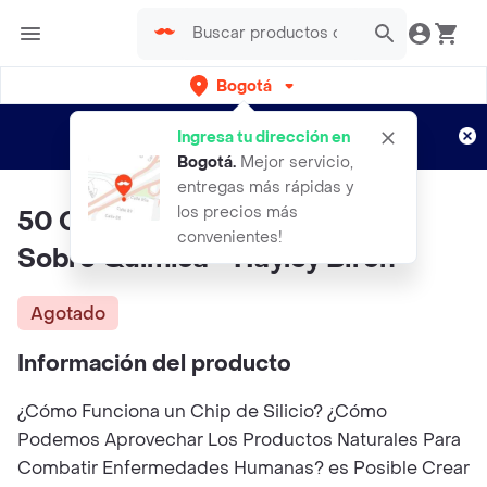
Bogotá
Regístrate
¿Nuevo en Rappi?
y disfruta de
Ingresa tu dirección en
envíos gratis por semanas
Aplican TyC
Bogotá
.
Mejor servicio,
entregas más rápidas y
los precios más
50 Cosas Que Hay Que Saber
convenientes!
Sobre Química - Hayley Birch
Agotado
Información del producto
¿Cómo Funciona un Chip de Silicio? ¿Cómo
Podemos Aprovechar Los Productos Naturales Para
Combatir Enfermedades Humanas? es Posible Crear