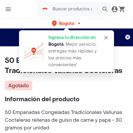
Bogotá
Regístrate
¿Nuevo en Rappi?
y disfruta de
Ingresa tu dirección en
envíos gratis por semanas
Aplican TyC
Bogotá
.
Mejor servicio,
entregas más rápidas y
los precios más
50 Empanadas Congeladas
convenientes!
Tradicionales Vallunas Cocteleras
Agotado
Información del producto
50 Empanadas Congeladas Tradicionales Vallunas
Cocteleras rellenas de guiso de carne y papa - 30
gramos por unidad