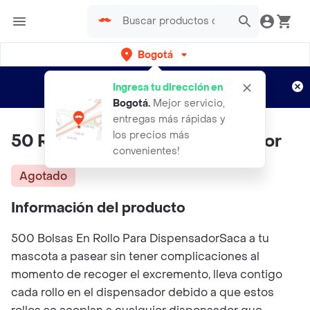
Bogotá
Regístrate
¿Nuevo en Rappi?
y disfruta de
Ingresa tu dirección en
envíos gratis por semanas
Aplican TyC
Bogotá
.
Mejor servicio,
entregas más rápidas y
los precios más
50 Rollos de Bolsa + Dispensador
convenientes!
Agotado
Información del producto
500 Bolsas En Rollo Para DispensadorSaca a tu
mascota a pasear sin tener complicaciones al
momento de recoger el excremento, lleva contigo
cada rollo en el dispensador debido a que estos