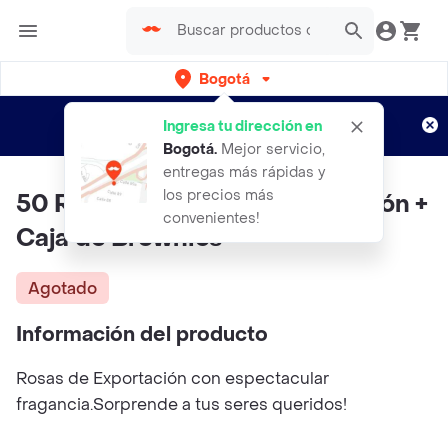
Bogotá
Regístrate
¿Nuevo en Rappi?
y disfruta de
Ingresa tu dirección en
envíos gratis por semanas
Aplican TyC
Bogotá
.
Mejor servicio,
entregas más rápidas y
los precios más
50 Rosas Blancas de Exportación +
convenientes!
Caja de Brownies
Agotado
Información del producto
Rosas de Exportación con espectacular
fragancia.Sorprende a tus seres queridos!