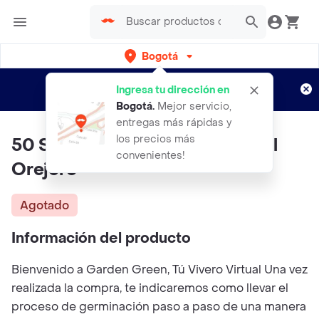
Bogotá
Regístrate
¿Nuevo en Rappi?
y disfruta de
Ingresa tu dirección en
envíos gratis por semanas
Aplican TyC
Bogotá
.
Mejor servicio,
entregas más rápidas y
los precios más
50 Semillas Orgánicas De Árbol
convenientes!
Orejero
Agotado
Información del producto
Bienvenido a Garden Green, Tú Vivero Virtual Una vez
realizada la compra, te indicaremos como llevar el
proceso de germinación paso a paso de una manera