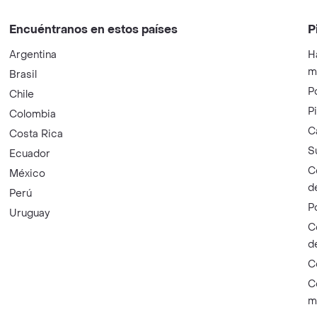
Encuéntranos en estos países
P
Argentina
H
m
Brasil
P
Chile
P
Colombia
C
Costa Rica
S
Ecuador
C
México
d
Perú
P
Uruguay
C
d
C
C
m