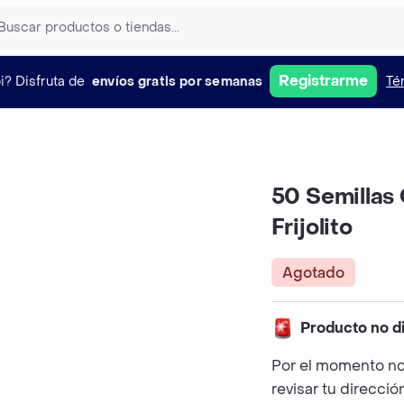
Registrarme
i?
Disfruta de
envíos gratis por semanas
Té
50 Semillas
Frijolito
Agotado
Producto no d
Por el momento no
revisar tu direcció