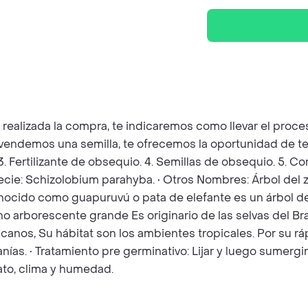
z realizada la compra, te indicaremos como llevar el pro
e vendemos una semilla, te ofrecemos la oportunidad de te
 3. Fertilizante de obsequio. 4. Semillas de obsequio. 5. 
specie: Schizolobium parahyba. • Otros Nombres: Árbol del 
onocido como guapuruvú o pata de elefante es un árbol 
o arborescente grande Es originario de las selvas del Brasi
anos, Su hábitat son los ambientes tropicales. Por su ráp
as. • Tratamiento pre germinativo: Lijar y luego sumergir 
to, clima y humedad.