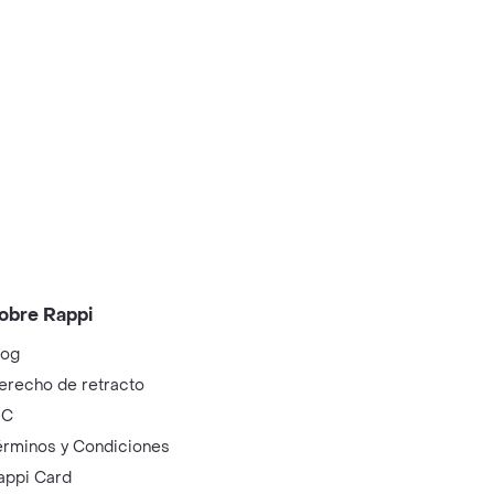
obre Rappi
log
erecho de retracto
IC
érminos y Condiciones
appi Card