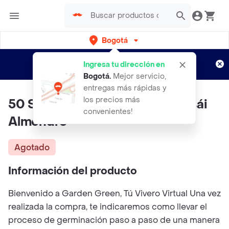
Bogotá
Regístrate
¿Nuevo en Rappi?
y disfruta de
Ingresa tu dirección en
envíos gratis por semanas
Aplican TyC
Bogotá
.
Mejor servicio,
entregas más rápidas y
los precios más
50 Semillas Orgánicas De Bonsái
convenientes!
Almendro
Agotado
Información del producto
Bienvenido a Garden Green, Tú Vivero Virtual Una vez
realizada la compra, te indicaremos como llevar el
proceso de germinación paso a paso de una manera