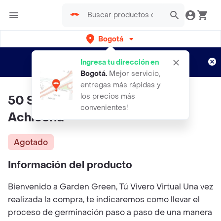
Bogotá
Regístrate
¿Nuevo en Rappi?
y disfruta de
Ingresa tu dirección en
envíos gratis por semanas
Aplican TyC
Bogotá
.
Mejor servicio,
entregas más rápidas y
los precios más
50 Semillas Orgánicas De Flor
convenientes!
Achicoria
Agotado
Información del producto
Bienvenido a Garden Green, Tú Vivero Virtual Una vez
realizada la compra, te indicaremos como llevar el
proceso de germinación paso a paso de una manera