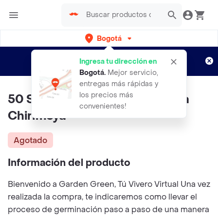
Bogotá
Regístrate
¿Nuevo en Rappi?
y disfruta de
Ingresa tu dirección en
envíos gratis por semanas
Aplican TyC
Bogotá
.
Mejor servicio,
entregas más rápidas y
los precios más
50 Semillas Orgánicas De Fruta
convenientes!
Chirimoya
Agotado
Información del producto
Bienvenido a Garden Green, Tú Vivero Virtual Una vez
realizada la compra, te indicaremos como llevar el
proceso de germinación paso a paso de una manera