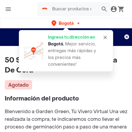
Bogotá
Regístrate
¿Nuevo en Rappi?
y disfruta de
Ingresa tu dirección en
envíos gratis por semanas
Aplican TyC
Bogotá
.
Mejor servicio,
entregas más rápidas y
los precios más
50 Semillas Orgánicas De Palma
convenientes!
De Cera
Agotado
Información del producto
Bienvenido a Garden Green, Tú Vivero Virtual Una vez
realizada la compra, te indicaremos como llevar el
proceso de germinación paso a paso de una manera