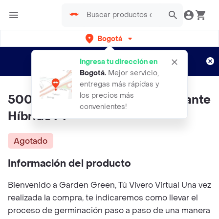
Bogotá
Regístrate
¿Nuevo en Rappi?
y disfruta de
Ingresa tu dirección en
envíos gratis por semanas
Aplican TyC
Bogotá
.
Mejor servicio,
entregas más rápidas y
los precios más
500 Semillas De Apio Rojo Gigante
convenientes!
Híbrido F1
Agotado
Información del producto
Bienvenido a Garden Green, Tú Vivero Virtual Una vez
realizada la compra, te indicaremos como llevar el
proceso de germinación paso a paso de una manera