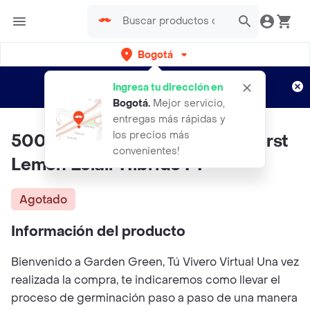
Bogotá
Regístrate
¿Nuevo en Rappi?
y disfruta de
Ingresa tu dirección en
envíos gratis por semanas
Aplican TyC
Bogotá
.
Mejor servicio,
entregas más rápidas y
los precios más
500 Semillas De Girasol Starburst
convenientes!
Lemon Éclair Híbrido F1
Agotado
Información del producto
Bienvenido a Garden Green, Tú Vivero Virtual Una vez
realizada la compra, te indicaremos como llevar el
proceso de germinación paso a paso de una manera