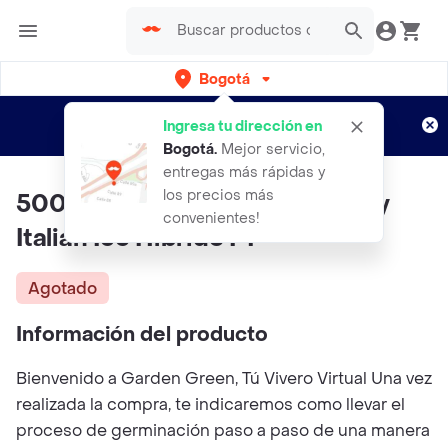
Bogotá
Regístrate
¿Nuevo en Rappi?
y disfruta de
Ingresa tu dirección en
envíos gratis por semanas
Aplican TyC
Bogotá
.
Mejor servicio,
entregas más rápidas y
los precios más
500 Semillas De Tomate Cherry
convenientes!
Italian Ice Híbrido F1
Agotado
Información del producto
Bienvenido a Garden Green, Tú Vivero Virtual Una vez
realizada la compra, te indicaremos como llevar el
proceso de germinación paso a paso de una manera