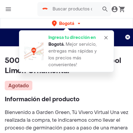
Bogotá
Regístrate
¿Nuevo en Rappi?
y disfruta de
Ingresa tu dirección en
envíos gratis por semanas
Aplican TyC
Bogotá
.
Mejor servicio,
entregas más rápidas y
los precios más
500 Semillas Orgánicas De Árbol
convenientes!
Limón Ornamental
Agotado
Información del producto
Bienvenido a Garden Green, Tú Vivero Virtual Una vez
realizada la compra, te indicaremos como llevar el
proceso de germinación paso a paso de una manera