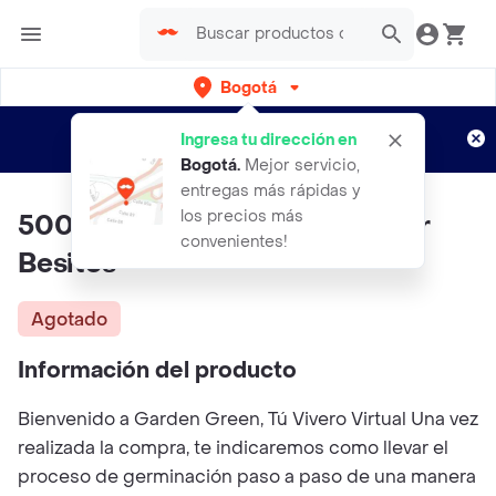
Bogotá
Regístrate
¿Nuevo en Rappi?
y disfruta de
Ingresa tu dirección en
envíos gratis por semanas
Aplican TyC
Bogotá
.
Mejor servicio,
entregas más rápidas y
los precios más
500 Semillas Orgánicas De Flor
convenientes!
Besitos
Agotado
Información del producto
Bienvenido a Garden Green, Tú Vivero Virtual Una vez
realizada la compra, te indicaremos como llevar el
proceso de germinación paso a paso de una manera