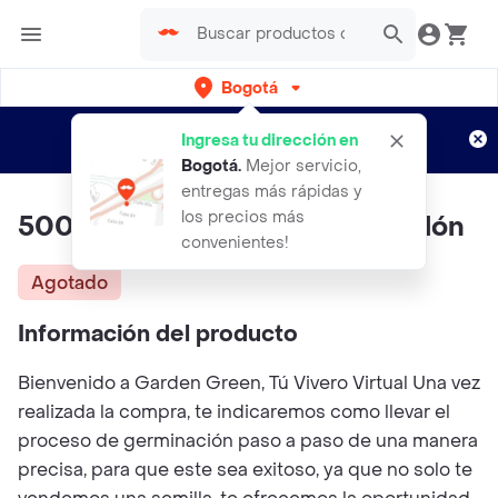
Bogotá
Regístrate
¿Nuevo en Rappi?
y disfruta de
Ingresa tu dirección en
envíos gratis por semanas
Aplican TyC
Bogotá
.
Mejor servicio,
entregas más rápidas y
los precios más
500 Semillas Orgánicas De Melón
convenientes!
Agotado
Información del producto
Bienvenido a Garden Green, Tú Vivero Virtual Una vez
realizada la compra, te indicaremos como llevar el
proceso de germinación paso a paso de una manera
precisa, para que este sea exitoso, ya que no solo te