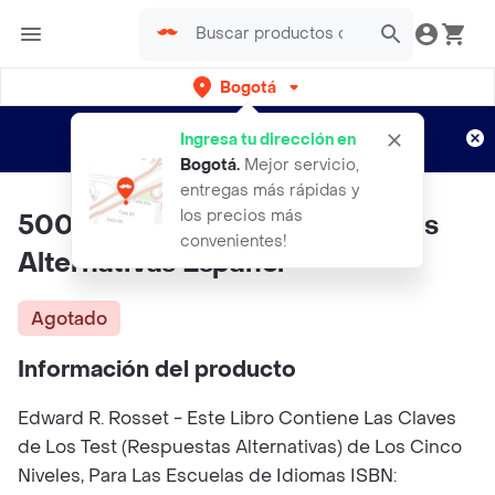
Bogotá
Regístrate
¿Nuevo en Rappi?
y disfruta de
Ingresa tu dirección en
envíos gratis por semanas
Aplican TyC
Bogotá
.
Mejor servicio,
entregas más rápidas y
los precios más
5000 Claves de Las Respuestas
convenientes!
Alternativas Español
Agotado
Información del producto
Edward R. Rosset - Este Libro Contiene Las Claves
de Los Test (Respuestas Alternativas) de Los Cinco
Niveles, Para Las Escuelas de Idiomas ISBN: