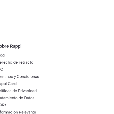
obre Rappi
log
erecho de retracto
IC
érminos y Condiciones
appi Card
olíticas de Privacidad
ratamiento de Datos
QRs
nformación Relevante