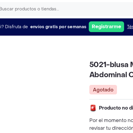
Registrarme
i?
Disfruta de
envíos gratis por semanas
Té
5021-blusa 
Abdominal Co
Agotado
Producto no d
Por el momento no
revisar tu direcció