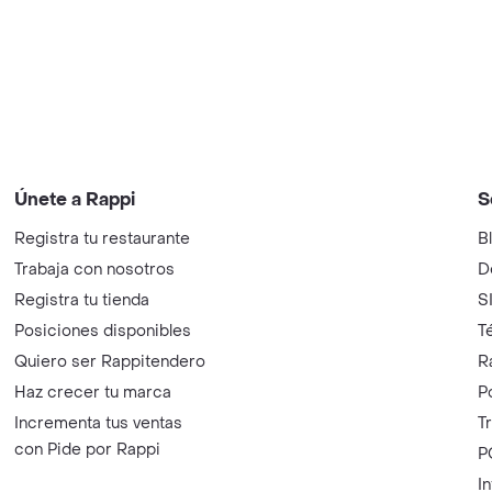
Únete a Rappi
S
Registra tu restaurante
B
Trabaja con nosotros
D
Registra tu tienda
S
Posiciones disponibles
T
Quiero ser Rappitendero
R
Haz crecer tu marca
P
Incrementa tus ventas
T
con Pide por Rappi
P
I