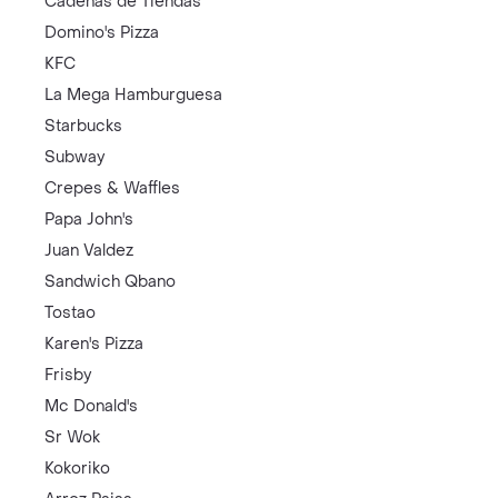
Cadenas de Tiendas
Domino's Pizza
KFC
La Mega Hamburguesa
Starbucks
Subway
Crepes & Waffles
Papa John's
Juan Valdez
Sandwich Qbano
Tostao
Karen's Pizza
Frisby
Mc Donald's
Sr Wok
Kokoriko