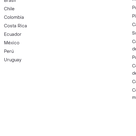
Brasil
P
Chile
P
Colombia
C
Costa Rica
S
Ecuador
C
México
d
Perú
P
Uruguay
C
d
C
C
m