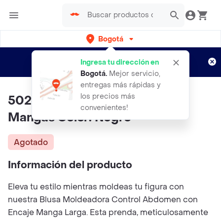
Bogotá
Regístrate
¿Nuevo en Rappi?
y disfruta de
Ingresa tu dirección en
envíos gratis por semanas
Aplican TyC
Bogotá
.
Mejor servicio,
entregas más rápidas y
los precios más
5025- Blusa Moldeadora Con
convenientes!
Mangas Color: Negro
Agotado
Información del producto
Eleva tu estilo mientras moldeas tu figura con
nuestra Blusa Moldeadora Control Abdomen con
Encaje Manga Larga. Esta prenda, meticulosamente