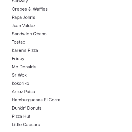
Subway
Crepes & Waffles
Papa John's
Juan Valdez
Sandwich Qbano
Tostao
Karen's Pizza
Frisby
Mc Donald's
Sr Wok
Kokoriko
Arroz Paisa
Hamburguesas El Corral
Dunkin' Donuts
Pizza Hut
Little Caesars