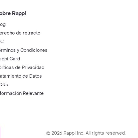
obre Rappi
log
erecho de retracto
IC
érminos y Condiciones
appi Card
olíticas de Privacidad
ratamiento de Datos
QRs
nformación Relevante
ry
©
2026
Rappi Inc. All rights reserved.