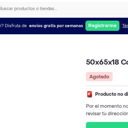
Registrarme
i?
Disfruta de
envíos gratis por semanas
Té
50x65x18 Co
Agotado
Producto no d
Por el momento no
revisar tu direcció