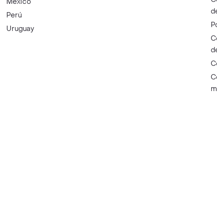
México
d
Perú
P
Uruguay
C
d
C
C
m