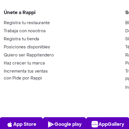
Únete a Rappi
S
Registra tu restaurante
B
Trabaja con nosotros
D
Registra tu tienda
S
Posiciones disponibles
T
Quiero ser Rappitendero
R
Haz crecer tu marca
P
Incrementa tus ventas
T
con Pide por Rappi
P
I
App Store
Play Store
AppGalle
App Store
Google play
AppGallery