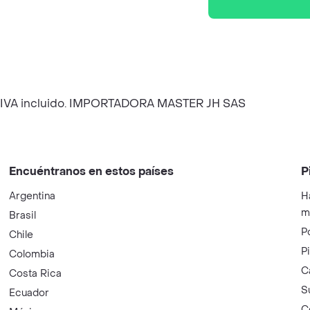
IVA incluido. IMPORTADORA MASTER JH SAS
Encuéntranos en estos países
P
Argentina
H
m
Brasil
P
Chile
P
Colombia
C
Costa Rica
S
Ecuador
C