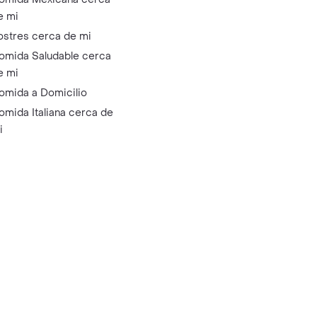
e mi
ostres cerca de mi
omida Saludable cerca
e mi
omida a Domicilio
omida Italiana cerca de
i