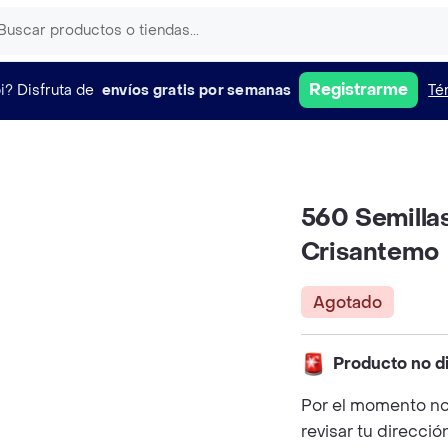
Registrarme
i?
Disfruta de
envíos gratis por semanas
Té
560 Semilla
Crisantemo
Agotado
Producto no d
Por el momento no
revisar tu direcció