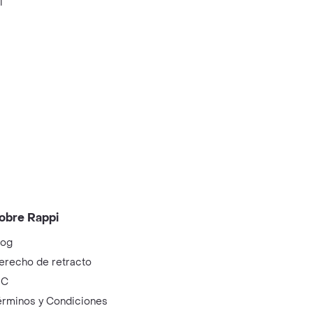
i
obre Rappi
log
erecho de retracto
IC
érminos y Condiciones