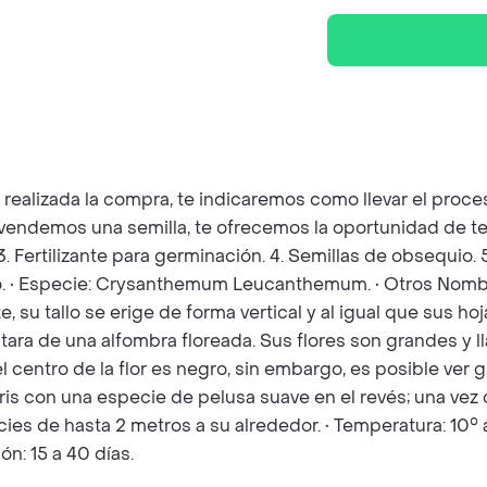
z realizada la compra, te indicaremos como llevar el pro
e vendemos una semilla, te ofrecemos la oportunidad de t
 3. Fertilizante para germinación. 4. Semillas de obsequio
o. • Especie: Crysanthemum Leucanthemum. • Otros Nombres
su tallo se erige de forma vertical y al igual que sus hoj
tara de una alfombra floreada. Sus flores son grandes y ll
l centro de la flor es negro, sin embargo, es posible ver
gris con una especie de pelusa suave en el revés; una vez
cies de hasta 2 metros a su alrededor. • Temperatura: 10
n: 15 a 40 días.