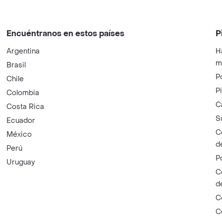
Encuéntranos en estos países
P
Argentina
H
m
Brasil
P
Chile
P
Colombia
C
Costa Rica
S
Ecuador
C
México
d
Perú
P
Uruguay
C
d
C
C