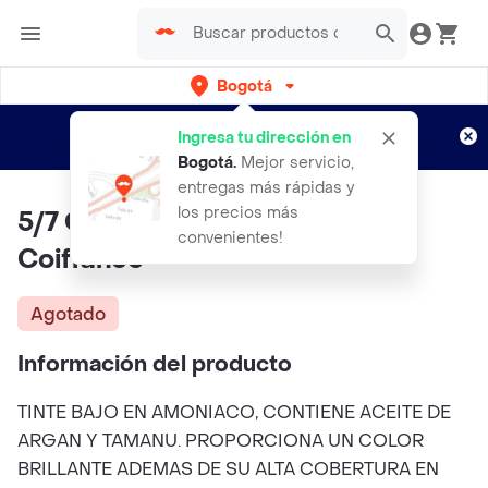
Bogotá
Regístrate
¿Nuevo en Rappi?
y disfruta de
Ingresa tu dirección en
envíos gratis por semanas
Aplican TyC
Bogotá
.
Mejor servicio,
entregas más rápidas y
los precios más
5/7 Castaño Claro Marron
convenientes!
Coiffance
Agotado
Información del producto
TINTE BAJO EN AMONIACO, CONTIENE ACEITE DE
ARGAN Y TAMANU. PROPORCIONA UN COLOR
BRILLANTE ADEMAS DE SU ALTA COBERTURA EN