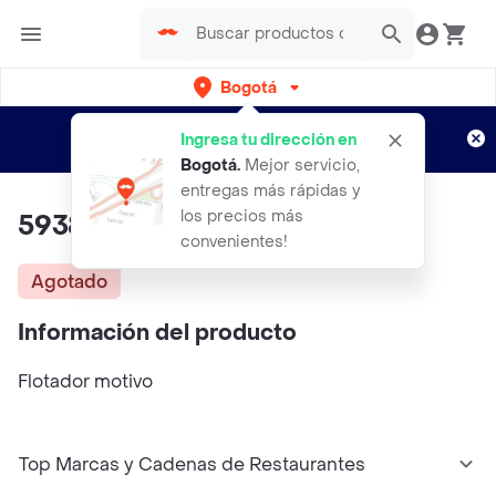
Bogotá
Regístrate
¿Nuevo en Rappi?
y disfruta de
Ingresa tu dirección en
envíos gratis por semanas
Aplican TyC
Bogotá
.
Mejor servicio,
entregas más rápidas y
los precios más
59380 Flotador Motivo
convenientes!
Agotado
Información del producto
Flotador motivo
Top Marcas y Cadenas de Restaurantes