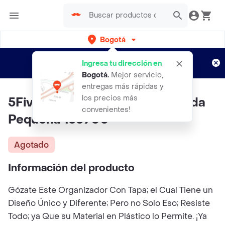
Bogotá
Regístrate
¿Nuevo en Rappi?
y disfruta de
Ingresa tu dirección en
envíos gratis por semanas
Aplican TyC
Bogotá
.
Mejor servicio,
entregas más rápidas y
los precios más
5Five Caja Cosméticos Cuadrada
convenientes!
Pequeña 155900
Agotado
Información del producto
Gózate Este Organizador Con Tapa; el Cual Tiene un
Diseño Único y Diferente; Pero no Solo Eso; Resiste
Todo; ya Que su Material en Plástico lo Permite. ¡Ya