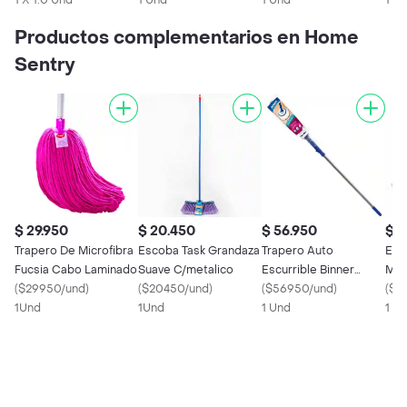
1 X 1.0 Und
105362
1 Und
1 Und
1 U
Productos complementarios en Home
Sentry
$ 29.950
$ 20.450
$ 56.950
$ 2
Trapero De Microfibra
Escoba Task Grandaza
Trapero Auto
Ete
Fucsia Cabo Laminado
Suave C/metalico
Escurrible Binner
Mic
(
$29950/und
)
(
$20450/und
)
107561
(
$56950/und
)
(
$73
1Und
1Und
1 Und
1 X 