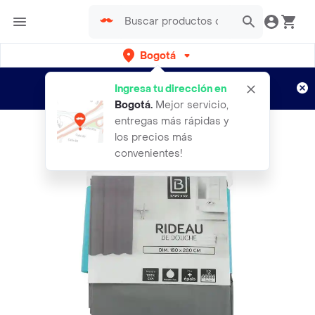
Bogotá
Regístrate
¿Nuevo en Rappi?
y disfruta de
Ingresa tu dirección en
envíos gratis por semanas
Aplican TyC
Bogotá
.
Mejor servicio,
entregas más rápidas y
los precios más
convenientes!