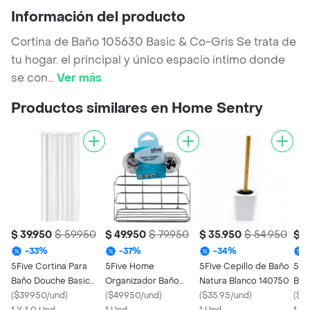
Información del producto
Cortina de Baño 105630 Basic & Co-Gris Se trata de
tu hogar. el principal y único espacio íntimo donde
se con
...
Ver más
Productos similares en Home Sentry
$ 39.950
$ 59.950
$ 49.950
$ 79.950
$ 35.950
$ 54.950
$ 5
-
33
%
-
37
%
-
34
%
5Five Cortina Para
5Five Home
5Five Cepillo de Baño
5Fi
Baño Douche Basic
Organizador Baño
Natura Blanco 140750
Bañ
Blanco
(
$39950/und
)
Succión Cromado
(
$49950/und
)
(
$35.95/und
)
Bla
(
$5