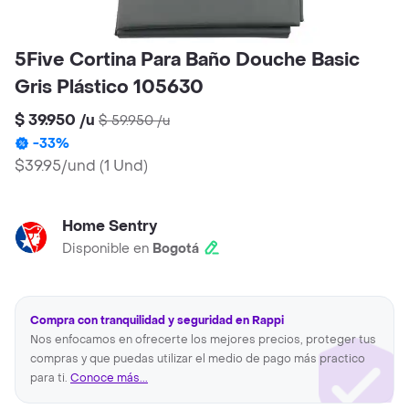
5Five Cortina Para Baño Douche Basic
Gris Plástico 105630
$ 39.950
/
u
$ 59.950
/
u
-
33
%
$39.95/und
(
1 Und
)
Home Sentry
Disponible en
Bogotá
Compra con tranquilidad y seguridad en Rappi
Nos enfocamos en ofrecerte los mejores precios, proteger tus
compras y que puedas utilizar el medio de pago más practico
para ti.
Conoce más...