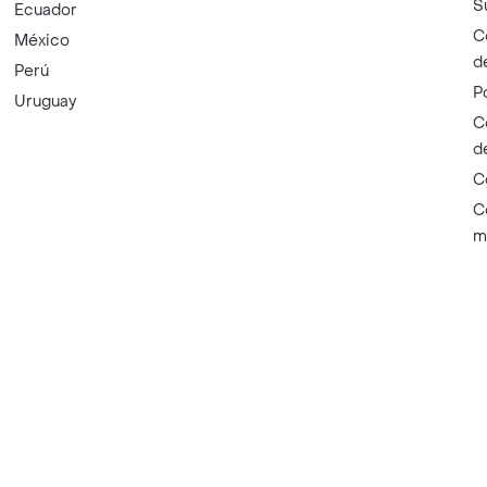
S
Ecuador
C
México
d
Perú
P
Uruguay
C
d
C
C
m