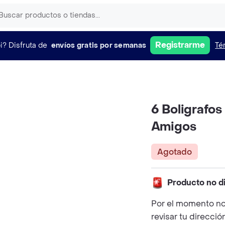
Registrarme
i?
Disfruta de
envíos gratis por semanas
Té
6 Boligrafos
Amigos
Agotado
Producto no d
Por el momento no
revisar tu direcció