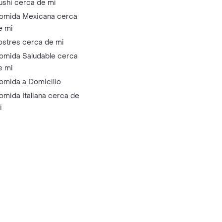
ushi cerca de mi
omida Mexicana cerca
e mi
ostres cerca de mi
omida Saludable cerca
e mi
omida a Domicilio
omida Italiana cerca de
i