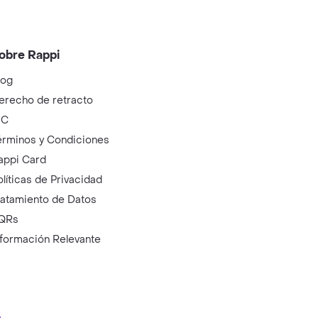
obre Rappi
log
erecho de retracto
IC
érminos y Condiciones
appi Card
olíticas de Privacidad
ratamiento de Datos
QRs
nformación Relevante