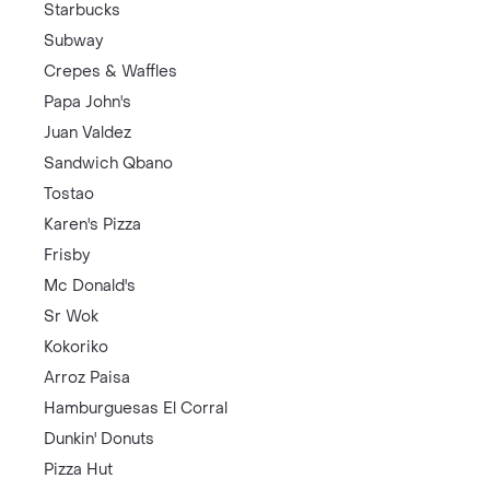
Starbucks
Subway
Crepes & Waffles
Papa John's
Juan Valdez
Sandwich Qbano
Tostao
Karen's Pizza
Frisby
Mc Donald's
Sr Wok
Kokoriko
Arroz Paisa
Hamburguesas El Corral
Dunkin' Donuts
Pizza Hut