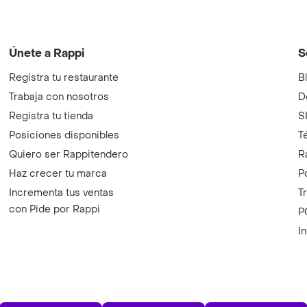
Únete a Rappi
S
Registra tu restaurante
B
Trabaja con nosotros
D
Registra tu tienda
S
Posiciones disponibles
T
Quiero ser Rappitendero
R
Haz crecer tu marca
P
Incrementa tus ventas
T
con Pide por Rappi
P
I