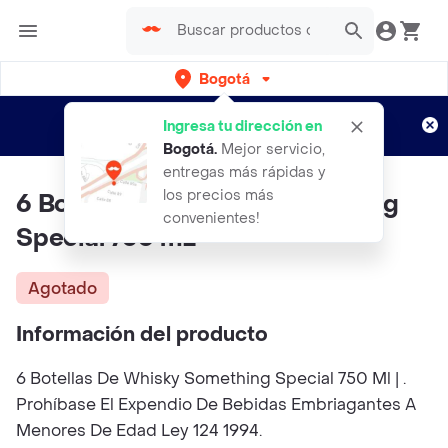
Bogotá
Regístrate
¿Nuevo en Rappi?
y disfruta de
Ingresa tu dirección en
envíos gratis por semanas
Aplican TyC
Bogotá
.
Mejor servicio,
entregas más rápidas y
los precios más
6 Botellas de Whisky Something
convenientes!
Special 750 mL
Agotado
Información del producto
6 Botellas De Whisky Something Special 750 Ml | .
Prohíbase El Expendio De Bebidas Embriagantes A
Menores De Edad Ley 124 1994.