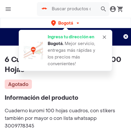
Bogotá
Regístrate
¿Nuevo en Rappi?
y disfruta de
Ingresa tu dirección en
envíos gratis por semanas
Aplican TyC
Bogotá
.
Mejor servicio,
entregas más rápidas y
los precios más
6 Cuadernos Kuromi Cuadros 100
convenientes!
Hojas
Agotado
Información del producto
Cuaderno kuromi 100 hojas cuadros, con stikers
también por mayor o con lista whatsapp
3009778345