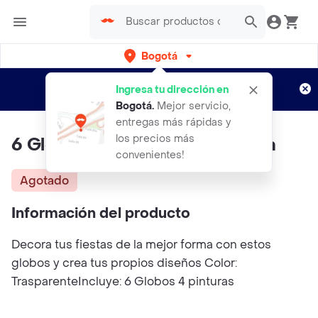
Bogotá
Regístrate
¿Nuevo en Rappi?
y disfruta de
Ingresa tu dirección en
envíos gratis por semanas
Aplican TyC
Bogotá
.
Mejor servicio,
entregas más rápidas y
los precios más
6 Globos trasparentes + pintura
convenientes!
Agotado
Información del producto
Decora tus fiestas de la mejor forma con estos
globos y crea tus propios diseños Color:
TrasparenteIncluye: 6 Globos 4 pinturas