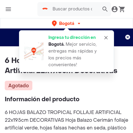
Bogotá
Regístrate
¿Nuevo en Rappi?
y disfruta de
Ingresa tu dirección en
envíos gratis por semanas
Aplican TyC
Bogotá
.
Mejor servicio,
entregas más rápidas y
los precios más
6 Hojas Balazo Tropical Follaje
convenientes!
Artificial 22x19.5cm Decorativas
Agotado
Información del producto
6 HOJAS BALAZO TROPICAL FOLLAJE ARTIFICIAL
22x19.5cm DECORATIVAS Hoja Balazo Cerimán follaje
artificial verde, hojas falsas hechas en seda, plástico