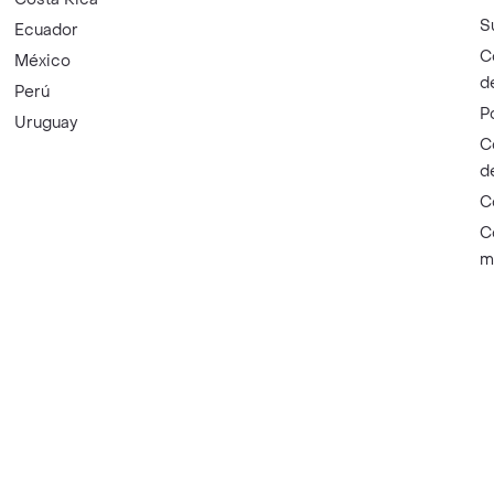
S
Ecuador
C
México
d
Perú
P
Uruguay
C
d
C
C
m