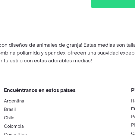
on diseños de animales de granja! Estas medias son tall
combina poliamida y spandex, ofrecen una suavidad excepc
cir tu estilo con estas adorables medias!
Encuéntranos en estos países
P
Argentina
H
m
Brasil
P
Chile
P
Colombia
C
Costa Rica