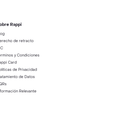
obre Rappi
log
erecho de retracto
IC
érminos y Condiciones
appi Card
olíticas de Privacidad
ratamiento de Datos
QRs
nformación Relevante