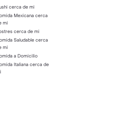
ushi cerca de mi
omida Mexicana cerca
e mi
ostres cerca de mi
omida Saludable cerca
e mi
omida a Domicilio
omida Italiana cerca de
i