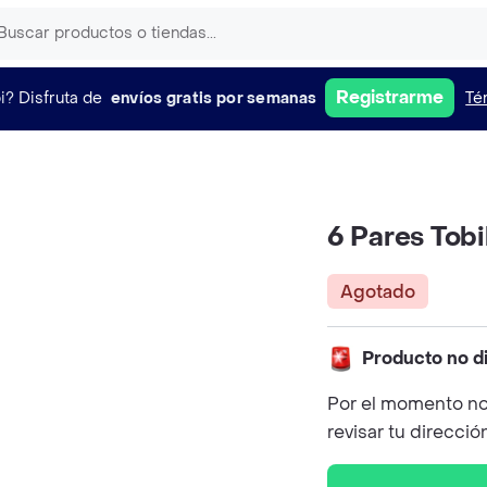
Registrarme
i?
Disfruta de
envíos gratis por semanas
Té
6 Pares Tobi
Agotado
Producto no d
Por el momento no
revisar tu direcció