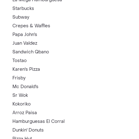
Starbucks
Subway
Crepes & Waffles
Papa John's
Juan Valdez
Sandwich Qbano
Tostao
Karen's Pizza
Frisby
Mc Donald's
Sr Wok
Kokoriko
Arroz Paisa
Hamburguesas El Corral
Dunkin' Donuts
Pizza Hut