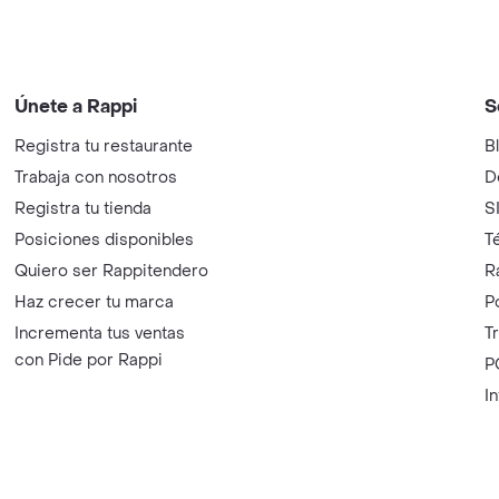
Únete a Rappi
S
Registra tu restaurante
B
Trabaja con nosotros
D
Registra tu tienda
S
Posiciones disponibles
T
Quiero ser Rappitendero
R
Haz crecer tu marca
P
Incrementa tus ventas
T
con Pide por Rappi
P
I