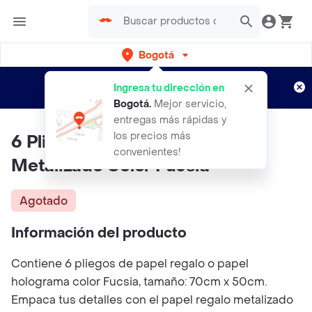
Bogotá
Regístrate
¿Nuevo en Rappi?
y disfruta de
Ingresa tu dirección en
envíos gratis por semanas
Aplican TyC
Bogotá
.
Mejor servicio,
entregas más rápidas y
los precios más
6 Pliegos De Papel De Regalo
convenientes!
Metalizado Color Fucsia
Agotado
Información del producto
Contiene 6 pliegos de papel regalo o papel
holograma color Fucsia, tamaño: 70cm x 50cm.
Empaca tus detalles con el papel regalo metalizado