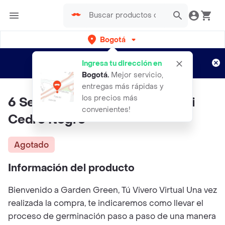
Bogotá
Regístrate
¿Nuevo en Rappi?
y disfruta de
Ingresa tu dirección en
envíos gratis por semanas
Aplican TyC
Bogotá
.
Mejor servicio,
entregas más rápidas y
los precios más
6 Semillas Orgánicas De Bonsái
convenientes!
Cedro Negro
Agotado
Información del producto
Bienvenido a Garden Green, Tú Vivero Virtual Una vez
realizada la compra, te indicaremos como llevar el
proceso de germinación paso a paso de una manera