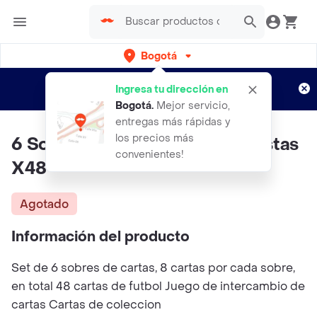
Bogotá
Regístrate
¿Nuevo en Rappi?
y disfruta de
Ingresa tu dirección en
envíos gratis por semanas
Aplican TyC
Bogotá
.
Mejor servicio,
entregas más rápidas y
los precios más
6 Sobres De Cartas De Futbolistas
convenientes!
X48
Agotado
Información del producto
Set de 6 sobres de cartas, 8 cartas por cada sobre,
en total 48 cartas de futbol Juego de intercambio de
cartas Cartas de coleccion