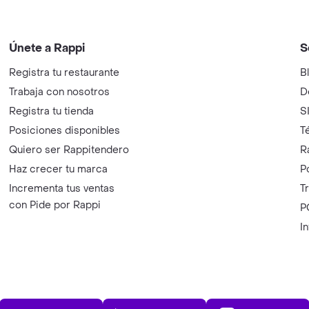
Únete a Rappi
S
Registra tu restaurante
B
Trabaja con nosotros
D
Registra tu tienda
S
Posiciones disponibles
T
Quiero ser Rappitendero
R
Haz crecer tu marca
P
Incrementa tus ventas
T
con Pide por Rappi
P
I
App Store
Play Store
AppGalle