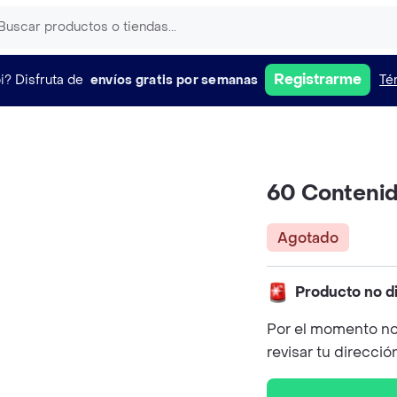
Registrarme
i?
Disfruta de
envíos gratis por semanas
Té
60 Contenido
Agotado
Producto no d
Por el momento no
revisar tu direcció