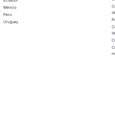
Ecuador
C
México
d
Perú
P
Uruguay
C
d
C
C
m