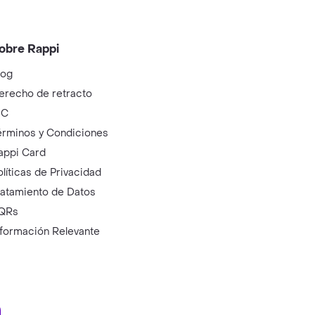
obre Rappi
log
erecho de retracto
IC
érminos y Condiciones
appi Card
olíticas de Privacidad
ratamiento de Datos
QRs
nformación Relevante
ry