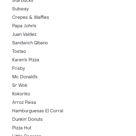
Starbucks
Subway
Crepes & Waffles
Papa John's
Juan Valdez
Sandwich Qbano
Tostao
Karen's Pizza
Frisby
Mc Donald's
Sr Wok
Kokoriko
Arroz Paisa
Hamburguesas El Corral
Dunkin' Donuts
Pizza Hut