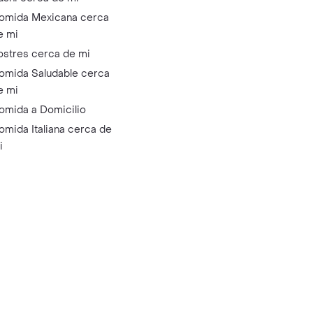
omida Mexicana cerca
e mi
ostres cerca de mi
omida Saludable cerca
e mi
omida a Domicilio
omida Italiana cerca de
i