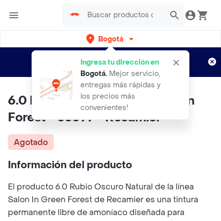
Bogotá
Regístrate
¿Nuevo en Rappi?
y disfruta de
Ingresa tu dirección en
envíos gratis por semanas
Aplican TyC
Bogotá
.
Mejor servicio,
entregas más rápidas y
los precios más
6.0 Rubio Oscuro Natural Green
convenientes!
Forest - 35077 - Recamier
Agotado
Información del producto
El producto 6.0 Rubio Oscuro Natural de la línea
Salon In Green Forest de Recamier es una tintura
permanente libre de amoníaco diseñada para