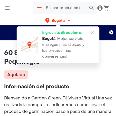
Bogotá
Regístrate
¿Nuevo en Rappi?
y disfruta de
Ingresa tu dirección en
envíos gratis por semanas
Aplican TyC
Bogotá
.
Mejor servicio,
entregas más rápidas y
los precios más
60 Semillas Orgánicas Arveja
convenientes!
Pequinegra
Agotado
Información del producto
Bienvenido a Garden Green, Tú Vivero Virtual Una vez
realizada la compra, te indicaremos como llevar el
proceso de germinación paso a paso de una manera