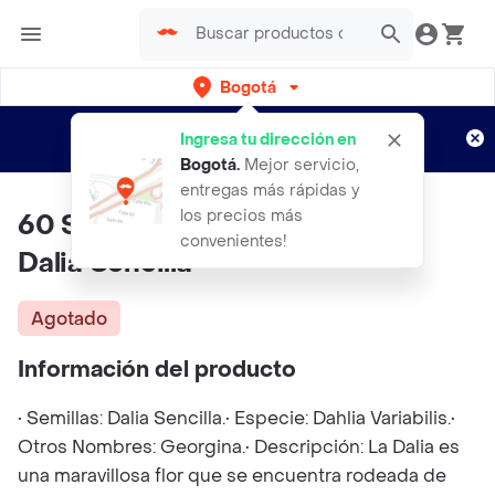
Bogotá
Regístrate
¿Nuevo en Rappi?
y disfruta de
Ingresa tu dirección en
envíos gratis por semanas
Aplican TyC
Bogotá
.
Mejor servicio,
entregas más rápidas y
los precios más
60 Semillas Orgánicas De Flor
convenientes!
Dalia Sencilla
Agotado
Información del producto
• Semillas: Dalia Sencilla.• Especie: Dahlia Variabilis.•
Otros Nombres: Georgina.• Descripción: La Dalia es
una maravillosa flor que se encuentra rodeada de