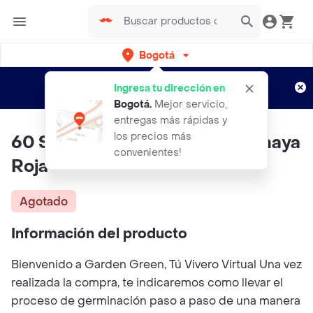
Bogotá
Regístrate
¿Nuevo en Rappi?
y disfruta de
Ingresa tu dirección en
envíos gratis por semanas
Aplican TyC
Bogotá
.
Mejor servicio,
entregas más rápidas y
los precios más
60 Semillas Orgánicas De Pitahaya
convenientes!
Roja
Agotado
Información del producto
Bienvenido a Garden Green, Tú Vivero Virtual Una vez
realizada la compra, te indicaremos como llevar el
proceso de germinación paso a paso de una manera